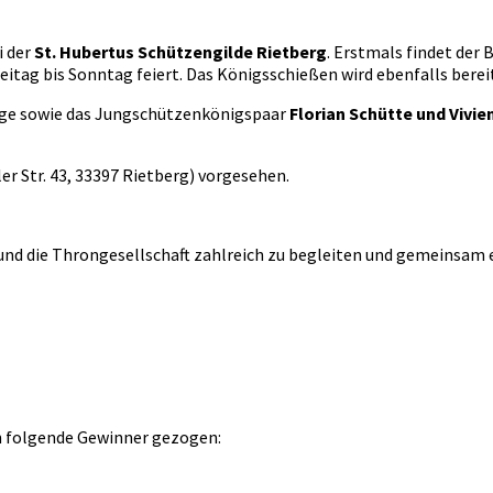
i der
St. Hubertus Schützengilde Rietberg
. Erstmals findet der
reitag bis Sonntag feiert. Das Königsschießen wird ebenfalls ber
lge sowie das Jungschützenkönigspaar
Florian Schütte und Vivie
er Str. 43, 33397 Rietberg) vorgesehen.
ar und die Throngesellschaft zahlreich zu begleiten und gemeins
n folgende Gewinner gezogen: