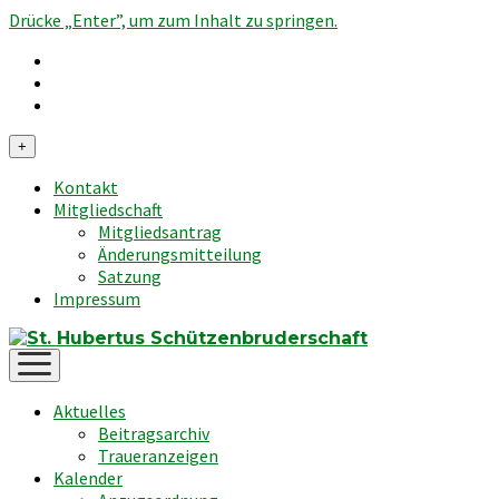
Drücke „Enter”, um zum Inhalt zu springen.
Menü
+
öffnen
Kontakt
Mitgliedschaft
Mitgliedsantrag
Änderungsmitteilung
Satzung
Impressum
Menü
öffnen
Aktuelles
Beitragsarchiv
Traueranzeigen
Kalender