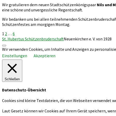
Wir gratulieren dem neuen Stadtschützenkönigspaar
Nils und 
eine schöne und unvergessliche Regentschaft.
Wir bedanken uns bei allen teilnehmenden Schützenbruderschaft
Schützenfestes am morgigen Montag.
Seitennummerierung
1
2
…
6
St. Hubertus Schützenbruderschaft
Neuenkirchen e. V. von 1928
der
Nach
Wir verwenden Cookies, um Inhalte und Anzeigen zu personalisier
Beiträge
oben
Einstellungen
scrollen
Akzeptieren
Schließen
Datenschutz-Übersicht
Cookies sind kleine Textdateien, die von Webseiten verwendet we
Laut Gesetz können wir Cookies auf Ihrem Gerät speichern, wenn 