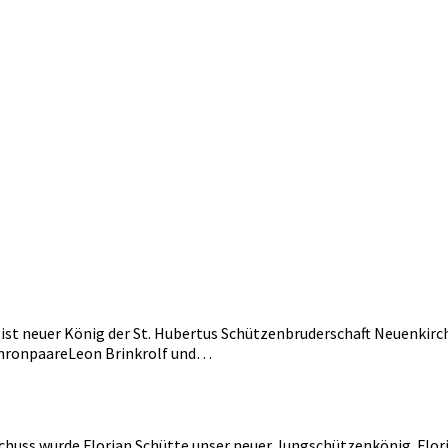
st neuer König der St. Hubertus Schützenbruderschaft Neuenkirch
ThronpaareLeon Brinkrolf und…
huss wurde Florian Schütte unser neuer Jungschützenkönig. Flori