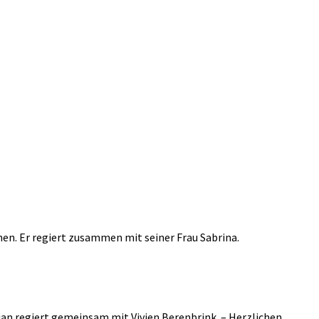
en. Er regiert zusammen mit seiner Frau Sabrina.
an regiert gemeinsam mit Vivien Berenbrink. – Herzlichen