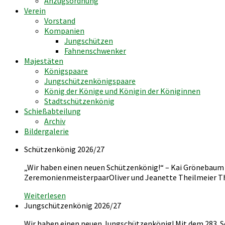
Anzugsordnung
Verein
Vorstand
Kompanien
Jungschützen
Fahnenschwenker
Majestäten
Königspaare
Jungschützenkönigspaare
König der Könige und Königin der Königinnen
Stadtschützenkönig
Schießabteilung
Archiv
Bildergalerie
Schützenkönig 2026/27
„Wir haben einen neuen Schützenkönig!“ – Kai Grönebaum i
ZeremonienmeisterpaarOliver und Jeanette Theilmeier 
Weiterlesen
Jungschützenkönig 2026/27
Wir haben einen neuen Jungschützenkönig! Mit dem 283. Sc